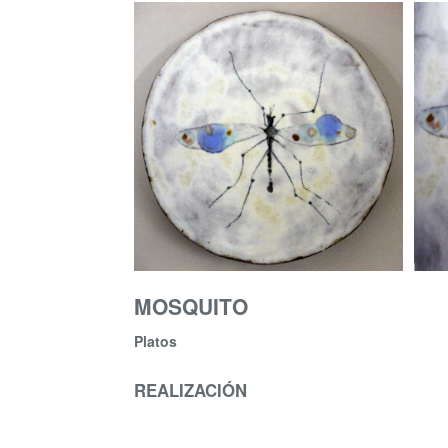
MOSQUITO
Platos
REALIZACIÓN
Platito con un mosquito dibujado. Barro mixto