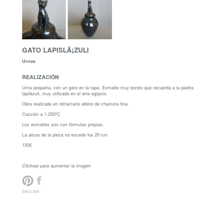
GATO LAPISLÃ¡ZULI
Urnas
REALIZACIÓN
Urna pequeña, con un gato en la tapa. Esmalte muy bonito que recuerda a la piedra
lapilázuli, muy utilizada en el arte egípcio.
Obra realizada en refractario albino de chamota fina.
Cocción a 1.250ºC
Los esmaltes son con fórmulas propias.
La altura de la pieza no excede los 20 cm.
150€
Clickear para aumentar la imagen
ENGLISH