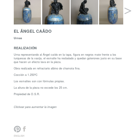
EL ÃNGEL CAÃ­DO
Urnas
REALIZACIÓN
Urna representando al Ángel caído en la tapa, figura en negros mate frente a los
turquesas de la vasija, el esmalte ha resbalado y quedan goterones justo en su base
que hacen un efecto lava en la pieza.
Obra realizada en refractario albino de chamota fina.
Cocción a 1.250ºC
Los esmaltes son con fórmulas propias.
La altura de la pieza no excede los 25 cm.
Propiedad de D.S.R.
Clickear para aumentar la imagen
ENGLISH